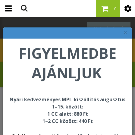
0
Bejelentkezés
×
FIGYELMEDBE
AJÁNLJUK
Fisker Lili üdvözli Önt a Forever Living
internetes áruházában!
Nyári kedvezményes MPL-kiszállítás augusztus
Testsúlykontroll
1–15. között:
1 CC alatt: 880 Ft
1–2 CC között: 440 Ft
Testsúlykontroll