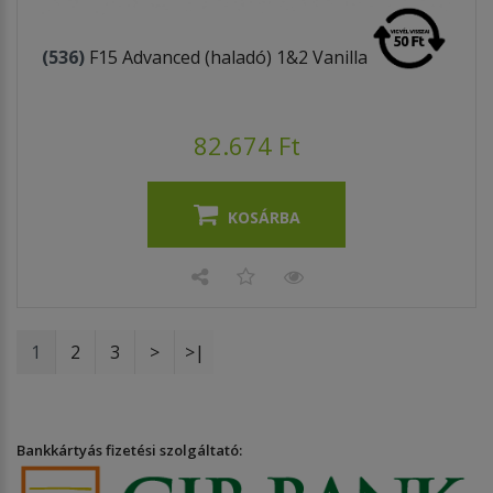
(536)
F15 Advanced (haladó) 1&2 Vanilla
82.674 Ft
KOSÁRBA
1
2
3
>
>|
Bankkártyás fizetési szolgáltató: