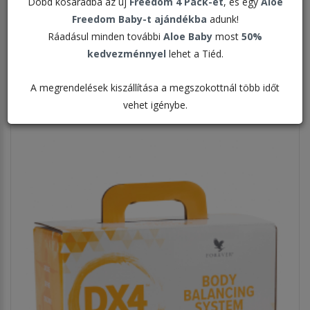
Dobd kosaradba az új
Freedom 4 Pack-et
, és egy
Aloe
Freedom Baby-t ajándékba
adunk!
Rendezés:
Ráadásul minden további
Aloe Baby
most
50%
kedvezménnyel
lehet a Tiéd.
Megjelenítve:
A megrendelések kiszállítása a megszokottnál több időt
vehet igénybe.