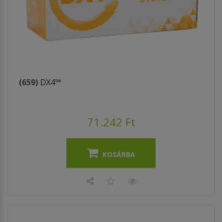
(659)
DX4™
71.242 Ft
KOSÁRBA