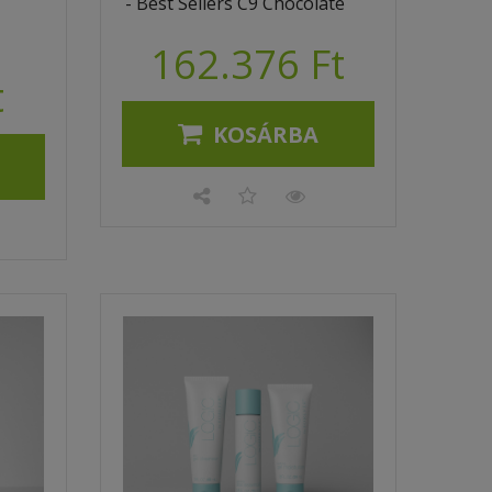
- Best Sellers C9 Chocolate
162.376 Ft
t
KOSÁRBA