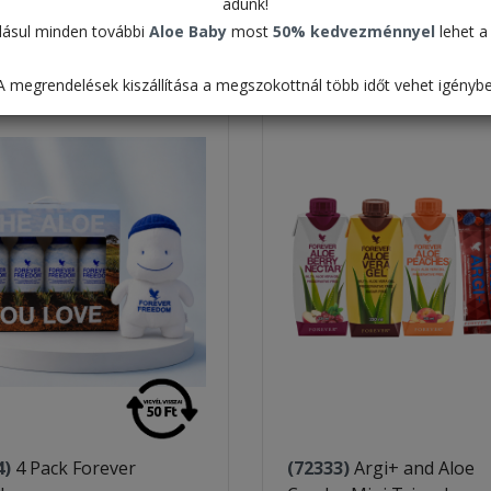
adunk!
Táblázat
ásul minden további
Aloe Baby
most
50% kedvezménnyel
lehet a 
Alapértelmezett
A megrendelések kiszállítása a megszokottnál több időt vehet igénybe
4)
4 Pack Forever
(72333)
Argi+ and Aloe