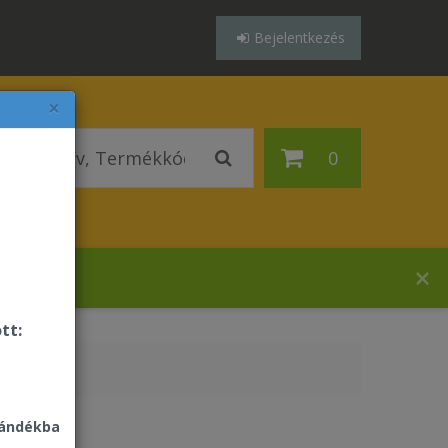
Bejelentkezés
×
0
zában!
tt:
jándékba