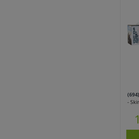
(694
- Sk