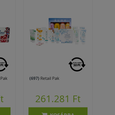
 Pak
(697)
Retail Pak
t
261.281 Ft