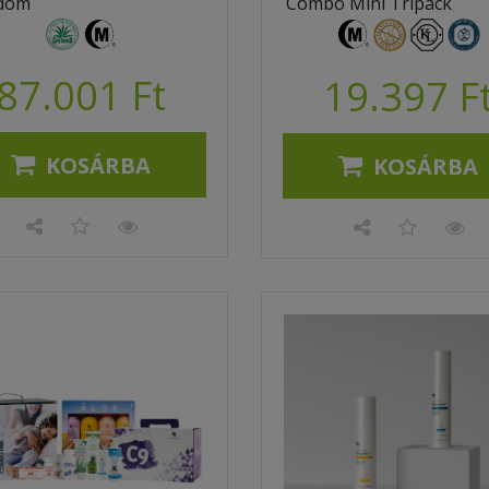
dom
Combo Mini Tripack
87.001 Ft
19.397 F
KOSÁRBA
KOSÁRBA