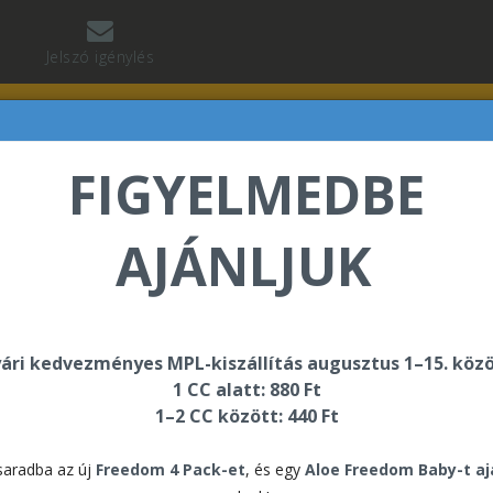
Jelszó igénylés
FIGYELMEDBE
AJÁNLJUK
isker Lili üdvözli Önt a Forever Living internetes áruhá
ári kedvezményes MPL-kiszállítás augusztus 1–15. közö
1 CC alatt: 880 Ft
1–2 CC között: 440 Ft
ségcsomagok
aradba az új
Freedom 4 Pack-et
, és egy
Aloe Freedom Baby-t a