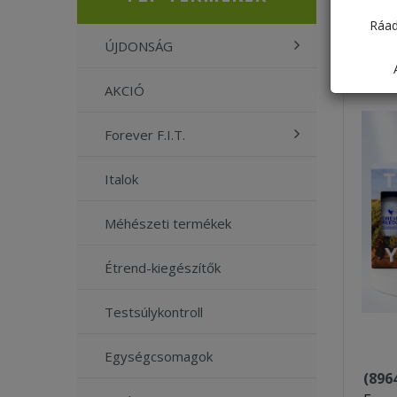
Ráad
ÚJDONSÁG
AKCIÓ
Forever F.I.T.
Italok
Méhészeti termékek
Étrend-kiegészítők
Testsúlykontroll
Egységcsomagok
(896