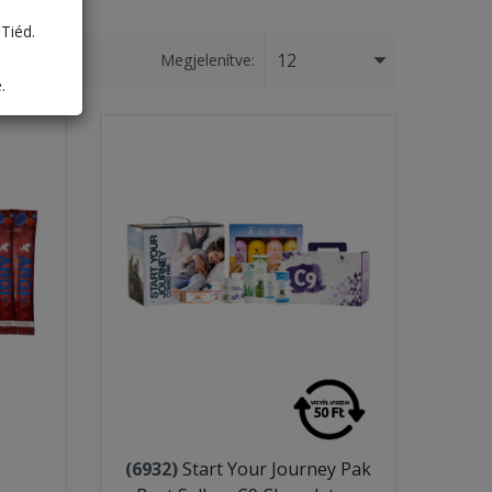
Tiéd.
12
Megjelenítve:
.
(6932)
Start Your Journey Pak