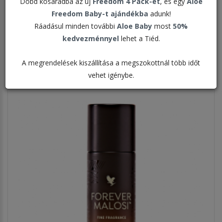
Dobd kosaradba az új
Freedom 4 Pack-et
, és egy
Aloe
Freedom Baby-t ajándékba
adunk!
Rendezés:
Ráadásul minden további
Aloe Baby
most
50%
kedvezménnyel
lehet a Tiéd.
Megjelenítve:
A megrendelések kiszállítása a megszokottnál több időt
vehet igénybe.