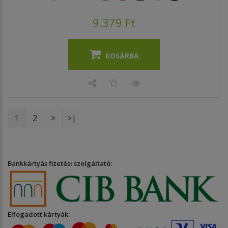
9.379 Ft
KOSÁRBA
1
2
>
>|
Bankkártyás fizetési szolgáltató:
Elfogadott kártyák: