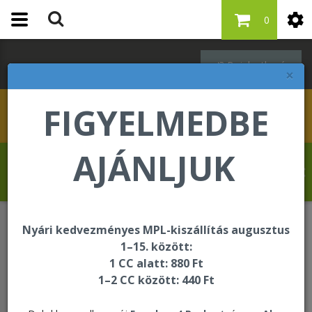
0
Bejelentkezés
×
FIGYELMEDBE
AJÁNLJUK
Fisker Lili üdvözli Önt a Forever Living
internetes áruházában!
Nyári kedvezményes MPL-kiszállítás augusztus
Személyi higiénia
1–15. között:
1 CC alatt: 880 Ft
1–2 CC között: 440 Ft
Személyi higiénia