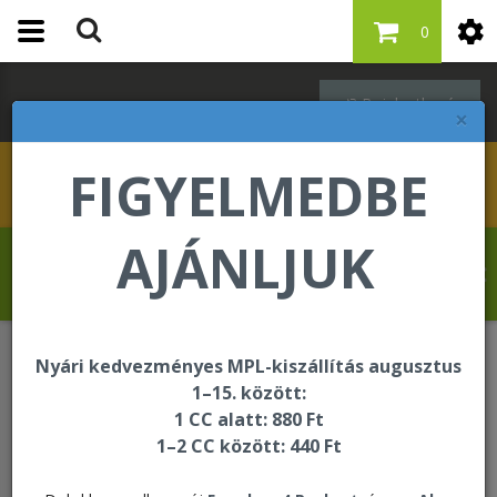
0
Bejelentkezés
×
FIGYELMEDBE
AJÁNLJUK
Fisker Lili üdvözli Önt a Forever Living
internetes áruházában!
Nyári kedvezményes MPL-kiszállítás augusztus
Céginformáció
1–15. között:
1 CC alatt: 880 Ft
1–2 CC között: 440 Ft
Céginformáció