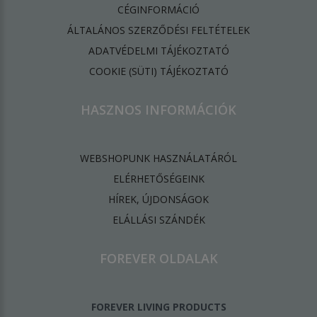
CÉGINFORMÁCIÓ
ÁLTALÁNOS SZERZŐDÉSI FELTÉTELEK
ADATVÉDELMI TÁJÉKOZTATÓ
​COOKIE (SÜTI) TÁJÉKOZTATÓ
HASZNOS INFORMÁCIÓK
WEBSHOPUNK HASZNÁLATÁRÓL
ELÉRHETŐSÉGEINK
HÍREK, ÚJDONSÁGOK
ELÁLLÁSI SZÁNDÉK
FOREVER OLDALAK
FOREVER LIVING PRODUCTS