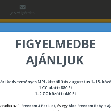
Jelszó igénylés
FIGYELMEDBE
AJÁNLJUK
isker Lili üdvözli Önt a Forever Living internetes áruhá
ári kedvezményes MPL-kiszállítás augusztus 1–15. közö
1 CC alatt: 880 Ft
0th Anniversary Book
1–2 CC között: 440 Ft
40t
aradba az új
Freedom 4 Pack-et
, és egy
Aloe Freedom Baby-t a