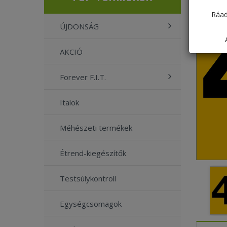
Ráad
ÚJDONSÁG
AKCIÓ
Forever F.I.T.
Italok
Méhészeti termékek
Étrend-kiegészítők
Testsúlykontroll
Egységcsomagok