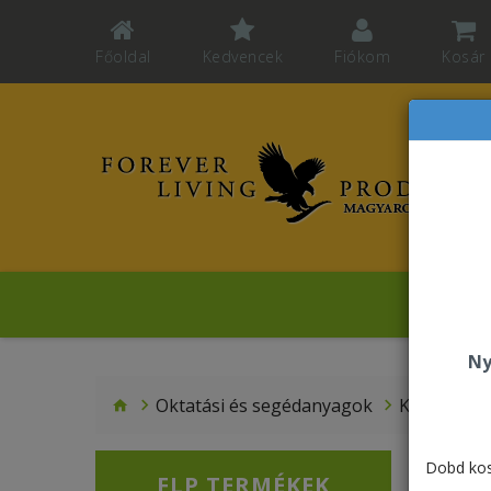
Főoldal
Kedvencek
Fiókom
Kosár
F
Ny
Oktatási és segédanyagok
Könyv
4
Dobd kos
FLP TERMÉKEK