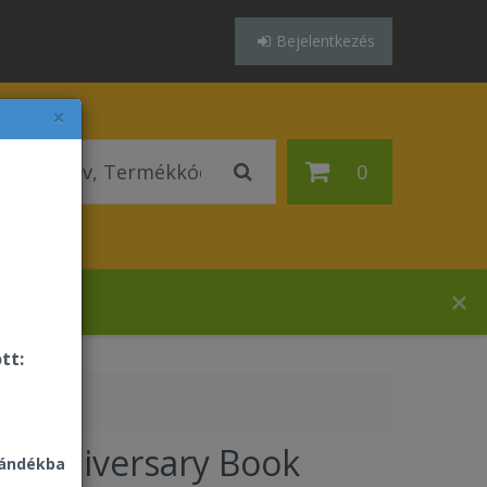
Bejelentkezés
×
0
zában!
tt:
h Anniversary Book
jándékba