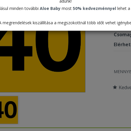
adunk!
11.2
ásul minden további
Aloe Baby
most
50% kedvezménnyel
lehet a 
A megrendelések kiszállítása a megszokottnál több időt vehet igénybe
Termék
Csomag
Elérhe
MENNYI
Kedv