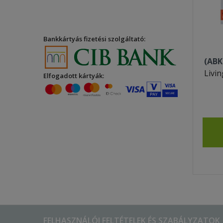
Bankkártyás fizetési szolgáltató:
(ABK
Livin
Elfogadott kártyák:
FELHASZNÁLÓI FELTÉTELEK ÉS SZABÁLYZATOK