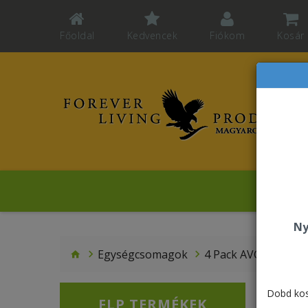
Főoldal
Kedvencek
Fiókom
Kosár
F
Ny
Egységcsomagok
4 Pack AVG & Pro-B
Dobd kos
FLP TERMÉKEK