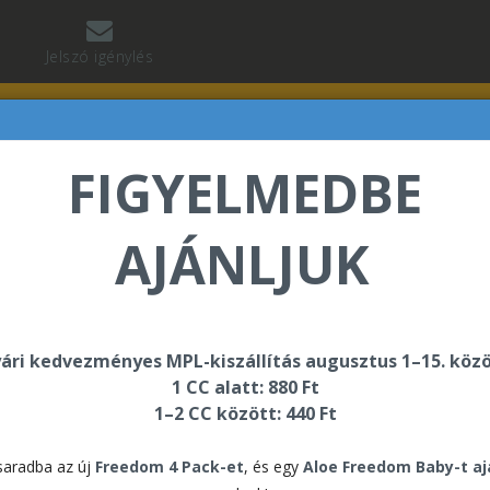
Jelszó igénylés
FIGYELMEDBE
AJÁNLJUK
isker Lili üdvözli Önt a Forever Living internetes áruhá
ári kedvezményes MPL-kiszállítás augusztus 1–15. közö
1 CC alatt: 880 Ft
 Duo
1–2 CC között: 440 Ft
4 P
aradba az új
Freedom 4 Pack-et
, és egy
Aloe Freedom Baby-t a