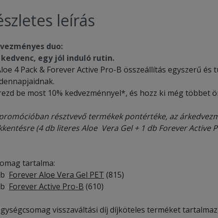
szletes leírás
vezményes duo:
 kedvenc, egy jól induló rutin.
loe 4 Pack & Forever Active Pro-B összeállítás egyszerű és t
dennapjaidnak.
rezd be most 10% kedvezménnyel*, és hozz ki még többet 
promócióban résztvevő termékek pontértéke, az árkedvezm
kkentésre (4 db literes Aloe Vera Gel + 1 db Forever Active 
somag tartalma:
db
Forever Aloe Vera Gel PET
(815)
db
Forever Active Pro-B
(610)
gységcsomag visszaváltási díj díjköteles terméket tartalmaz, a