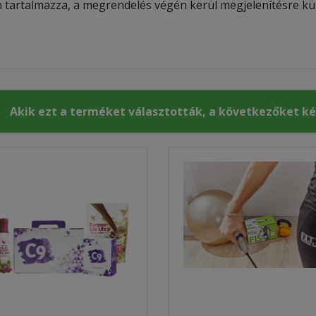
 tartalmazza, a megrendelés végén kerül megjelenítésre kül
Akik ezt a terméket választották, a következőket k