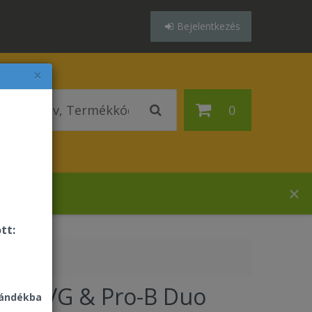
Bejelentkezés
×
0
zában!
tt:
ack AVG & Pro-B Duo
jándékba