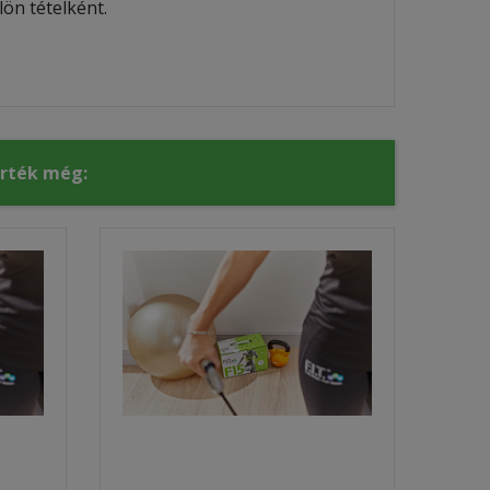
ön tételként.
érték még: