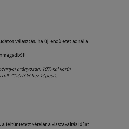
udatos választás, ha új lendületet adnál a
önmagadból!
énnyel arányosan, 10%-kal kerül
Pro-B CC-értékéhez képest).
 feltüntetett vételár a visszaváltási díjat