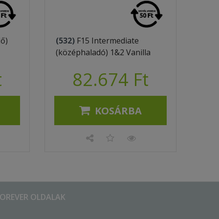
dő)
(532)
F15 Intermediate
(középhaladó) 1&2 Vanilla
t
82.674 Ft
KOSÁRBA
FOREVER OLDALAK