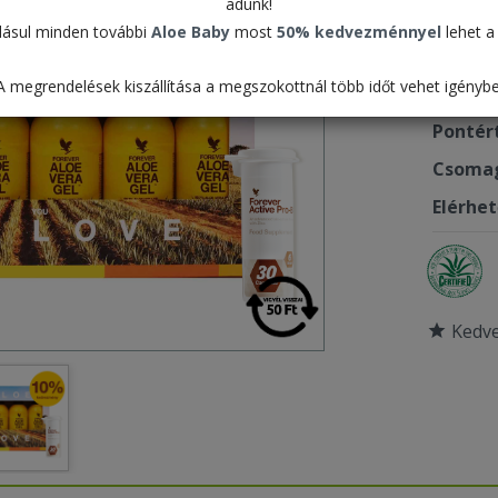
adunk!
74.6
ásul minden további
Aloe Baby
most
50% kedvezménnyel
lehet a 
A megrendelések kiszállítása a megszokottnál több időt vehet igénybe
Termék
Pontér
Csomag
Elérhe
Kedv