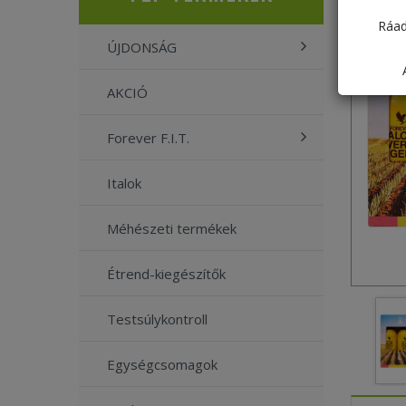
Ráad
ÚJDONSÁG
AKCIÓ
Forever F.I.T.
Italok
Méhészeti termékek
Étrend-kiegészítők
Testsúlykontroll
Egységcsomagok