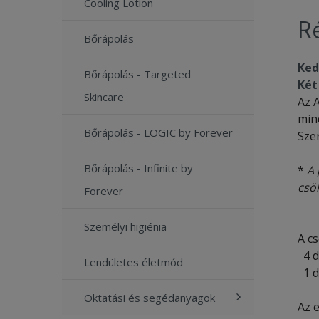
Cooling Lotion
Ré
Bőrápolás
Ked
Bőrápolás - Targeted
Két
Skincare
Az A
min
Bőrápolás - LOGIC by Forever
Sze
Bőrápolás - Infinite by
*
A 
csö
Forever
Személyi higiénia
A c
4 
Lendületes életmód
1 
Oktatási és segédanyagok
Az e