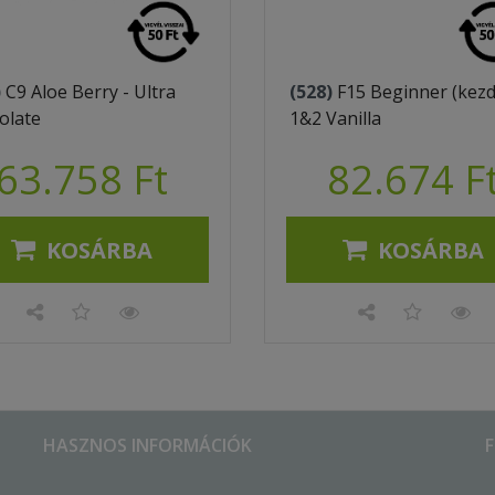
)
C9 Aloe Berry - Ultra
(528)
F15 Beginner (kez
olate
1&2 Vanilla
63.758 Ft
82.674 F
KOSÁRBA
KOSÁRBA
HASZNOS INFORMÁCIÓK